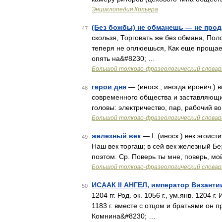
Энциклопедия Кольера
(Без божбы) не обманешь — не про
47
скользя, Торговать же без обмана, Поло
теперя не оплюешься, Как еще прощае
опять на&#8230; …
Большой толково-фразеологический словар
герои дня
— (иноск., иногда иронич.
48
современного общества и заставляющие
головы: электричество, пар, рабочий 
Большой толково-фразеологический словар
железный век
— I. (иноск.) век эгоис
49
Наш век торгаш; в сей век железный Бе
поэтом. Ср. Поверь ты мне, поверь, м
Большой толково-фразеологический словар
ИСААК II АНГЕЛ, император Византи
50
1204 гг. Род. ок. 1056 г., ум.янв. 1204
1183 г. вместе с отцом и братьями он 
Комнина&#8230; …