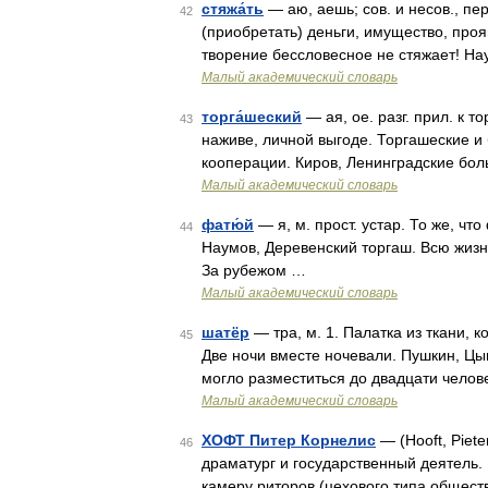
стяжа́ть
— аю, аешь; сов. и несов., пер
42
(приобретать) деньги, имущество, проя
творение бессловесное не стяжает! На
Малый академический словарь
торга́шеский
— ая, ое. разг. прил. к 
43
наживе, личной выгоде. Торгашеские 
кооперации. Киров, Ленинградские бол
Малый академический словарь
фатю́й
— я, м. прост. устар. То же, чт
44
Наумов, Деревенский торгаш. Всю жиз
За рубежом …
Малый академический словарь
шатёр
— тра, м. 1. Палатка из ткани, 
45
Две ночи вместе ночевали. Пушкин, Цы
могло разместиться до двадцати челов
Малый академический словарь
ХОФТ Питер Корнелис
— (Hooft, Piete
46
драматург и государственный деятель. 
камеру риторов (цехового типа общест