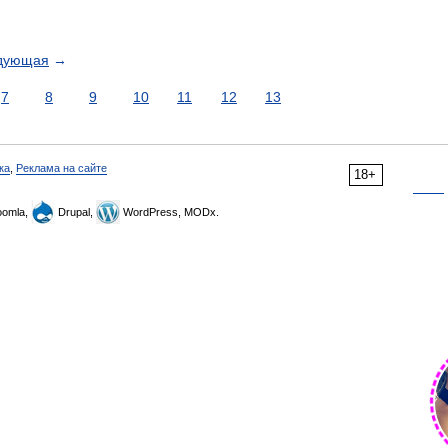
дующая
→
7
8
9
10
11
12
13
ка
,
Реклама на сайте
18+
omla,
Drupal,
WordPress, MODx.