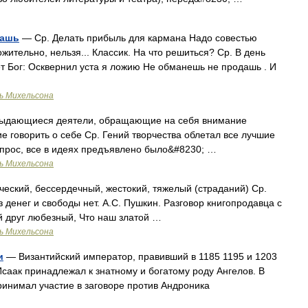
дашь
— Ср. Делать прибыль для кармана Надо совестью
жительно, нельзя... Классик. На что решиться? Ср. В день
т Бог: Осквернил уста я ложию Не обманешь не продашь . И
ь Михельсона
) выдающиеся деятели, обращающие на себя внимание
 говорить о себе Ср. Гений творчества облетал все лучшие
вопрос, все в идеях предъявлено было&#8230; …
ь Михельсона
тический, бессердечный, жестокий, тяжелый (страданий) Ср.
з денег и свободы нет. А.С. Пушкин. Разговор книгопродавца с
ой друг любезный, Что наш златой …
ь Михельсона
и
— Византийский император, правивший в 1185 1195 и 1203
 г. Исаак принадлежал к знатному и богатому роду Ангелов. В
принимал участие в заговоре против Андроника