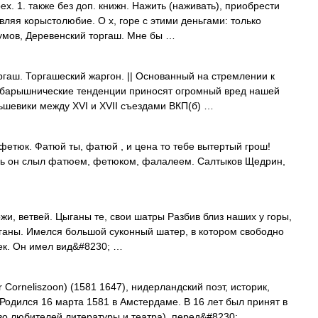
ех. 1. также без доп. книжн. Нажить (наживать), приобрести
вляя корыстолюбие. О х, горе с этими деньгами: только
умов, Деревенский торгаш. Мне бы …
торгаш. Торгашеский жаргон. || Основанный на стремлении к
и барышнические тенденции приносят огромный вред нашей
ьшевики между ХVI и ХVII съездами ВКП(б) …
о фетюк. Фатюй ты, фатюй , и цена то тебе вытертый грош!
нь он слыл фатюем, фетюком, фалалеем. Салтыков Щедрин,
кожи, ветвей. Цыганы те, свои шатры Разбив близ наших у горы,
ганы. Имелся большой суконный шатер, в котором свободно
ек. Он имел вид&#8230; …
r Corneliszoon) (1581 1647), нидерландский поэт, историк,
Родился 16 марта 1581 в Амстердаме. В 16 лет был принят в
во любителей литературы и театра), перед&#8230; …