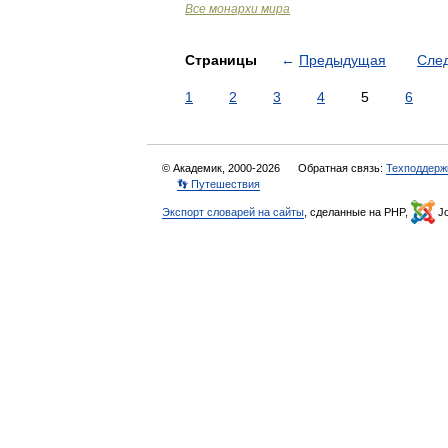
Все монархи мира
Страницы
←
Предыдущая
Сле
1
2
3
4
5
6
© Академик, 2000-2026
Обратная связь:
Техподдерж
👣 Путешествия
Экспорт словарей на сайты
, сделанные на PHP,
Jo